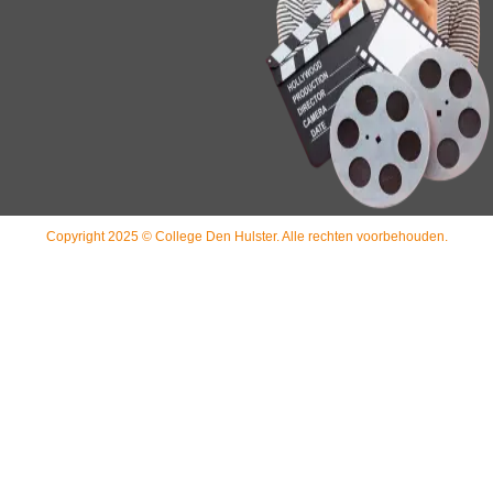
Copyright 2025 © College Den Hulster. Alle rechten voorbehouden.