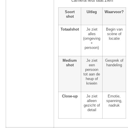
camera iets laat zien
Soort
Uitleg
Waarvoor?
shot
Totaalshot
Je ziet
Begin van
alles
scène of
(omgeving
locatie
+
persoon)
Medium
Je ziet
Gesprek of
shot
een
handeling
persoon
tot aan de
heup of
knieën
Close-up
Je ziet
Emotie,
alleen
spanning,
gezicht of
nadruk
detail